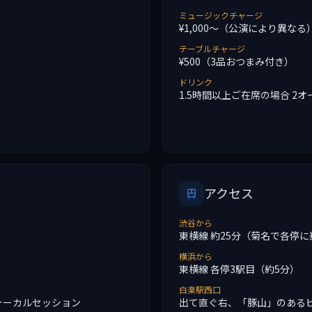
ミュージックチャージ
¥1,000〜（公演により異なる
テーブルチャージ
¥500（3品おつまみ付き）
ドリンク
1.5時間以上ご在席の場合 2
アクセス
渋谷から
東横線 約25分（菊名で各停に
横浜から
東横線 各停3駅目（約5分）
白楽駅西口
ヴォーカルセッション
出て直ぐ右、「豚山」のある