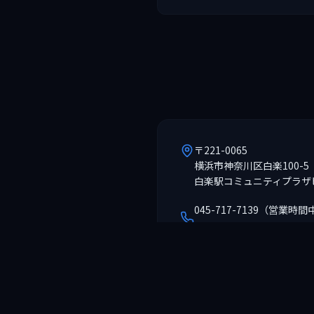
〒221-0065
横浜市神奈川区白楽100-5
白楽駅コミュニティプラザビ
045-717-7139（営業時間
090-8051-4766（オー
kyojirosei@blues-ette.c
パーティ・貸切など スペー