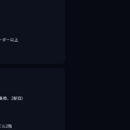
）
オーダー以上
乗換、2駅目）
ビル2階